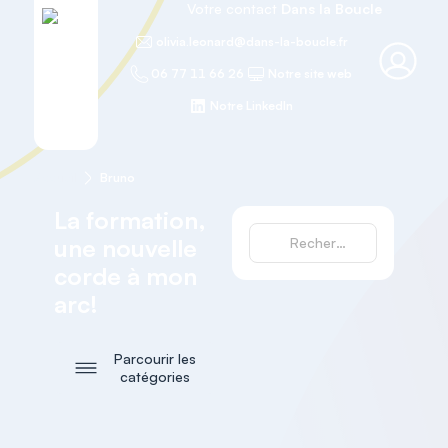
Votre contact
Dans la Boucle
olivia.leonard@dans-la-boucle.fr
06 77 11 66 26
Notre site web
Notre LinkedIn
Accueil
Bruno
La formation,
une nouvelle
corde à mon
arc!
Parcourir les
catégories