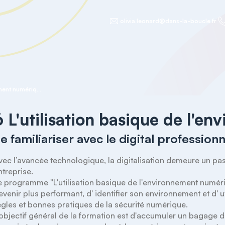
olivia.leonard@dans-la-boucle.fr
6 L'utilisation basique de l'environnement numérique
6 L'utilisation basique de l'
e familiariser avec le digital professionn
vec l’avancée technologique, la digitalisation demeure un pa
ntreprise.

e programme "L'utilisation basique de l'environnement numériq
evenir plus performant, d' identifier son environnement et d' util
ègles et bonnes pratiques de la sécurité numérique.

'objectif général de la formation est d'accumuler un bagage 