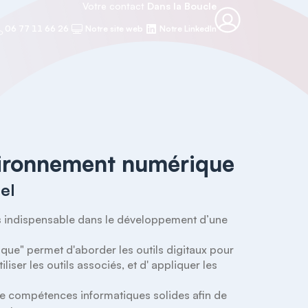
Votre contact
Dans la Boucle
06 77 11 66 26
Notre site web
Notre LinkedIn
environnement numérique
el
s indispensable dans le développement d’une 
ue" permet d'aborder les outils digitaux pour 
iser les outils associés, et d' appliquer les 
de compétences informatiques solides afin de 