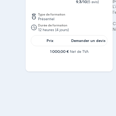
p
9,3/10
(5 avis)
L
l
Type de formation
Présentiel
C
Durée de formation
12 heures (4 jours)
Prix
Demander un devis
1 000,00 €
Net de TVA
S'inscrire