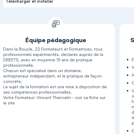
Télécharger et installer
Équipe pédagogique
S
Dans la Boucle, 22 Formateurs et Formatrices, tous
professionnels expérimentés, déclarés auprès de la
E
DREETS, avec en moyenne 15 ans de pratique
professionnelle.
V
Chacun est spécialisé dans un domaine,
A
entrepreneur indépendant, et le pratique de façon
concrète.
Q
Le sujet de la formation est une mise à disposition de
U
ses compétences professionnelles.
o
Votre Formateur: Vincent Thiercelin - voir sa fiche sur
f
le site
m
d
d
p
C