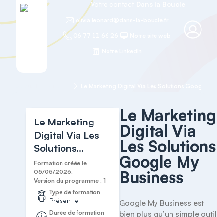
Votre contact
Dans la Boucle
olivia.leonard@dans-la-boucle.fr
06 77 11 66 26
Notre site web
Notre LinkedIn
Accueil
Vincent
Le Marketing
Le Marketing
Digital Via
Digital Via Les
Les Solutions
Solutions
Google My
Google My
Formation créée le
Business
Business
05/05/2026.
Version du programme : 1
Type de formation
Présentiel
Google My Business est 
Durée de formation
bien plus qu’un simple outil 