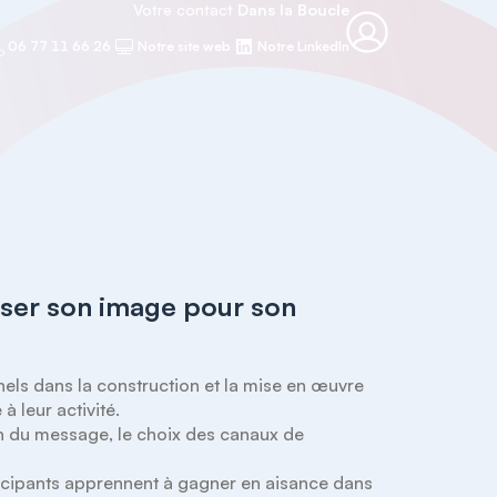
Votre contact
Dans la Boucle
06 77 11 66 26
Notre site web
Notre LinkedIn
iser son image pour son
els dans la construction et la mise en œuvre 
leur activité. 

ion du message, le choix des canaux de 
ticipants apprennent à gagner en aisance dans 