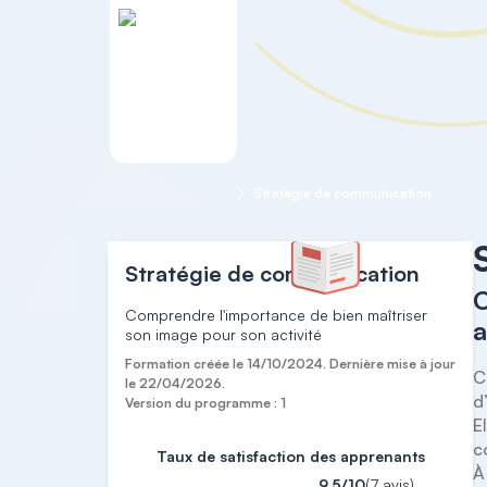
Accueil
Coralie
Stratégie de communication
Stratégie de communication
C
Comprendre l'importance de bien maîtriser
a
son image pour son activité
Formation créée le 14/10/2024. Dernière mise à jour
C
le 22/04/2026.
d
Version du programme : 1
E
c
Taux de satisfaction des apprenants
À
9,5/10
(7 avis)