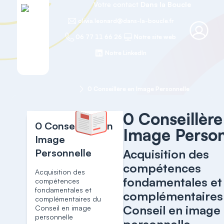
Votre contact
Dans la Boucle
olivia.leonard@dans-la-boucle.fr
06 77 11 66 26
Notre site web
Notre LinkedIn
Accueil
Christine
0 Conseillère en Image Personnelle
0 Conseillère
0 Conseillère en
Image Person
Image
Personnelle
Acquisition des
compétences
Acquisition des
fondamentales et
compétences
fondamentales et
complémentaires
complémentaires du
Conseil en image
Conseil en image
personnelle