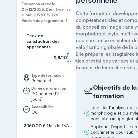
personnelle
Formation créée le
05/12/2025. Dernière mise
Cette formation développe 
à jour le 19/01/2026.
compétences clés et compl
Version du programme : 1
du conseil en image : analy
morphologie-style, maîtrise
Taux de
couleurs, mise en valeur du 
satisfaction des
apprenants
valorisation globale de la p
Elle prépare les stagiaires à 
(1
9,8/10
avis)
des prestations variées et 
besoins de leurs client·e·s.
Type de formation
Présentiel
Objectifs de la
Durée de formation
90 heures (12
formation
jours)
Accessibilité
Identifier l'analyse de la
Oui
morphologie et du styl
conseil en image globa
3 150,00 €
Net de TVA
Appliquer l'expertise en
colorimétrie pour subli
S'inscrire
l'apparence