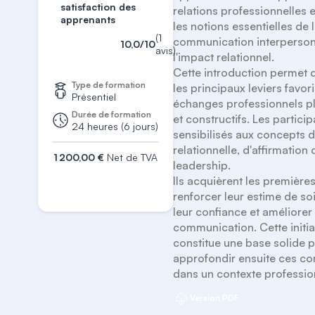
satisfaction des
relations professionnelles 
apprenants
les notions essentielles de l
(1
communication interpersonn
10,0/10
avis)
l'impact relationnel. 

Cette introduction permet d
Type de formation
les principaux leviers favori
Présentiel
échanges professionnels plu
Durée de formation
et constructifs. Les particip
24 heures (6 jours)
sensibilisés aux concepts de 
relationnelle, d'affirmation d
1 200,00 €
Net de TVA
leadership. 

S'inscrire
Ils acquièrent les premières
renforcer leur estime de so
leur confiance et améliorer 
communication. Cette initiat
constitue une base solide p
approfondir ensuite ces c
dans un contexte professio
Version PDF